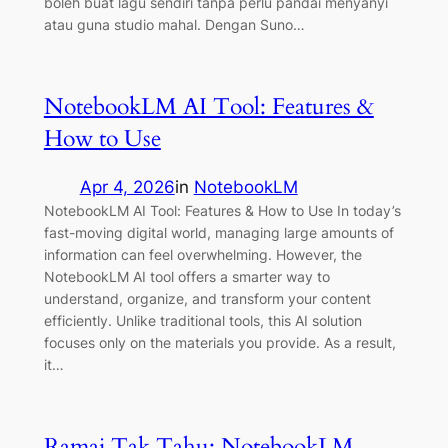
boleh buat lagu sendiri tanpa perlu pandai menyanyi
atau guna studio mahal. Dengan Suno…
NotebookLM AI Tool: Features &
How to Use
Apr 4, 2026
in
NotebookLM
NotebookLM AI Tool: Features & How to Use In today’s
fast-moving digital world, managing large amounts of
information can feel overwhelming. However, the
NotebookLM AI tool offers a smarter way to
understand, organize, and transform your content
efficiently. Unlike traditional tools, this AI solution
focuses only on the materials you provide. As a result,
it…
Ramai Tak Tahu: NotebookLM