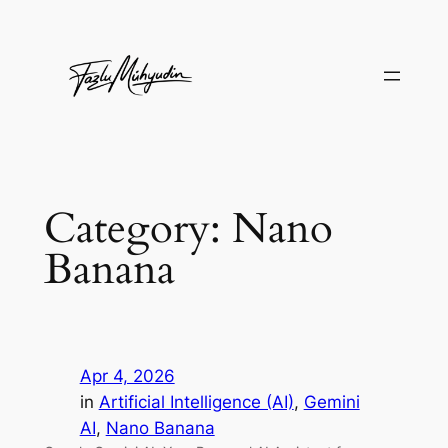
Skip
to
content
Category:
Nano
Banana
Apr 4, 2026
in
Artificial Intelligence (AI)
, 
Gemini
AI
, 
Nano Banana