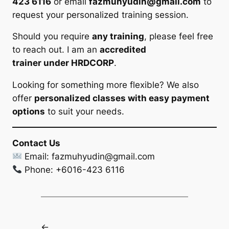
423 6116
or email
fazmuhyudin@gmail.com
to
request your personalized training session.
Should you require
any training
, please feel free
to reach out. I am an
accredited
trainer under HRDCORP
.
Looking for something more flexible? We also
offer
personalized classes with easy payment
options
to suit your needs.
Contact Us
Email:
fazmuhyudin@gmail.com
Phone: +6016-423 6116
←