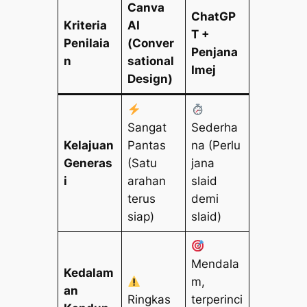
Canva
ChatGP
Kriteria
AI
T +
Penilaia
(Conver
Penjana
n
sational
Imej
Design)
Sangat
Sederha
Kelajuan
Pantas
na (Perlu
Generas
(Satu
jana
i
arahan
slaid
terus
demi
siap)
slaid)
Mendala
Kedalam
m,
an
Ringkas
terperinci