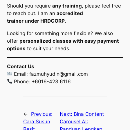
Should you require
any training
, please feel free
to reach out. I am an
accredited
trainer under HRDCORP
.
Looking for something more flexible? We also
offer
personalized classes with easy payment
options
to suit your needs.
Contact Us
Email:
fazmuhyudin@gmail.com
Phone: +6016-423 6116
←
Previous:
Next:
Bina Content
Cara Susun
Carousel AI:
Resit
Panduan Lengkap