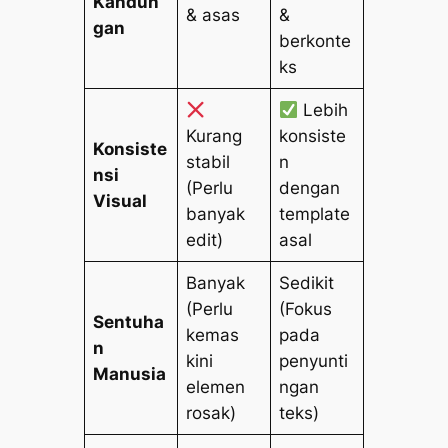
Kandun
& asas
&
gan
berkonte
ks
Lebih
Kurang
konsiste
Konsiste
stabil
n
nsi
(Perlu
dengan
Visual
banyak
template
edit)
asal
Banyak
Sedikit
(Perlu
(Fokus
Sentuha
kemas
pada
n
kini
penyunti
Manusia
elemen
ngan
rosak)
teks)