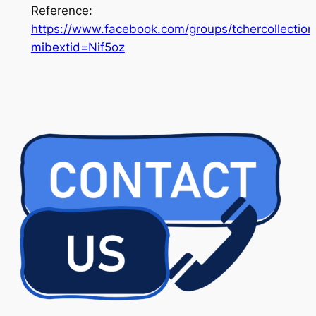
Reference:
https://www.facebook.com/groups/tchercollecti
mibextid=Nif5oz