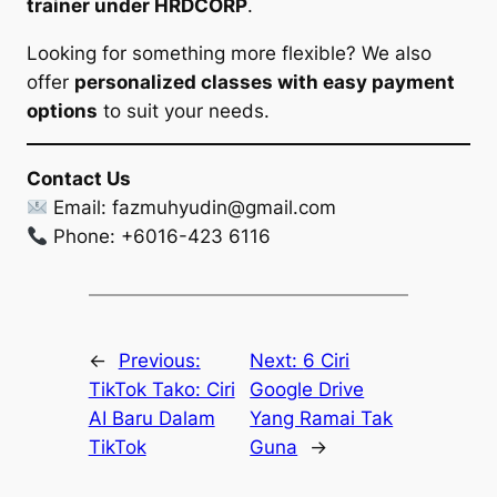
trainer under HRDCORP
.
Looking for something more flexible? We also
offer
personalized classes with easy payment
options
to suit your needs.
Contact Us
Email:
fazmuhyudin@gmail.com
Phone: +6016-423 6116
←
Previous:
Next:
6 Ciri
TikTok Tako: Ciri
Google Drive
AI Baru Dalam
Yang Ramai Tak
TikTok
Guna
→